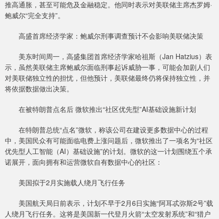
推高通胀，甚至可能危及金融稳定。他同时表示对美联储主席杰罗姆·
鲍威尔“完全支持”。
高盛首席经济学家：鲍威尔刑事调查预计不会影响美联储决策
美东时间周一，高盛集团首席经济学家哈祖斯（Jan Hatzius）表
示，虽然美联储主席鲍威尔面临刑事起诉威胁一事，可能会加剧人们
对美联储独立性的担忧，但他预计，美联储最终仍将保持独立性，并
将依据数据做出决策。
在被特朗普点名后 微软推出“社区优先型”AI基础设施新计划
在特朗普总统“点名”微软，称该公司在建设更多数据中心的过程
中，美国民众有可能面临电费上涨问题后，微软推出了一项名为“社区
优先型人工智能（AI）基础设施”的计划。微软的这一计划围绕五个承
诺展开，面向拥有和运营微软自有数据中心的社区：
美国拟于2月实施载人绕月飞行任务
美国航天局日前表示，计划不早于2月6日实施“阿耳忒弥斯2号”载
人绕月飞行任务。这将是美国新一代登月火箭“太空发射系统”和“猎户