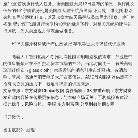
座”飞船首次执行载人任务。据美国航天局12日发布的消息，执行此次
任务的4名宇航员分别是美国航天局宇航员里德·怀斯曼、维克托·格洛
弗和克里斯蒂娜·科克，以及加拿大航天局宇航员杰里米·汉森。他们将
搭乘“猎户座”飞船进行为期约10天的绕月飞行，对相关系统和硬件进
行测试，为人类重返月球表面做准备。
PCB关键原材料玻纤布供应紧张 苹果等巨头寻求替代供应商
随着人工智能热潮不断推动高性能印刷电路板的需求，产业链中
的供应瓶颈正在不断挑动资本市场的神经。当地时间周三，有关高端
玻璃纤维布（glass cloth）供应紧张的消息引发市场骚动。有消息
称，苹果、高通等消费电子大厂在英伟达、AMD等AI服务器供应商争
抢有限货源的压力下，被迫寻求新的供应来源。
文章来源：东方财富Choice数据 责任编辑：38 郑重声明：东方财富
发布此内容旨在传播更多信息，与本站立场无关，不构成投资建议。
据此操作，风险自担。 举报 东方财富网 分享到微信朋友圈
打开微信，
点击底部的“发现”