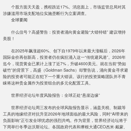
个股方面天天盈，携程跌近17%。消息面上，市场监管总局对其
涉嫌滥用市场支配地位实施垄断行为立案调查。
全球要闻
什么信号？高盛警告：投资者涌向黄金避险“大错特错” 建议增持
美股！
在2025年飙涨超60%、创下自1979年以来最大涨幅后，2026年
国际金价再创新高，投资者仍在疯狂涌入这一“传统避风港”。2026年
迄今，现货黄金已累计上涨了近7%，升破4600美元。就在当前“势如
破竹”的背景下，高盛（Goldman Sachs）却警告说，涌向黄金寻求避
险的投资者可能正在犯下一个重大错误。该行的投资策略团队并不青
睐将这种贵金属作为投资组合的多元化配置工具。
世界经济论坛年度风险报告：全球正处“悬崖边缘”
世界经济论坛周三发布的全球风险报告显示，涵盖关税、制裁等
工具的地缘经济对抗升至2026年地球面临的最大风险，同时“AI带来的
负面影响”正引发全球忧虑的强烈共鸣。作为背景，世界经济论坛将于
下周举行冬季达沃斯论坛。各国政府代表和摩根大通CEO杰米·戴蒙、