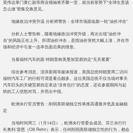
英伟达掌门黄仁勋等商业领袖将齐聚一堂，就当前形势下“全球生意该
怎么做”密集交换意见。
地缘政治冲突升温 分析师警告：全球市场面临新一轮“油价冲击”
分析人士警告称，随着地缘政治冲突升级，再次出现“油价冲
击”的风险正在上升。所谓油价冲击，是指油价突然大幅上涨，并在市
场和经济中引发一连串负面后果的情形。
当着福特汽车的面 特朗普称美墨加贸易协定“无关紧要”
综合参考消息、澎湃新闻等媒体报道，美国总统特朗普周二访问
福特汽车工厂的行程可谓是看点颇多。这位美国总统不仅当场对事关
汽车巨头的关键贸易协定表达“没有也行”的态度，还在参观期间与起
哄的工人愤怒对骂，并亮出中指。
欧洲央行官员警告：削弱美联储独立性将推高通胀并危及金融稳
定
当地时间周三（1月14日），欧洲央行管委会成员、芬兰央行行
长奥利·雷恩（Olli Rehn）表示，任何削弱美联储独立性的行为，都会