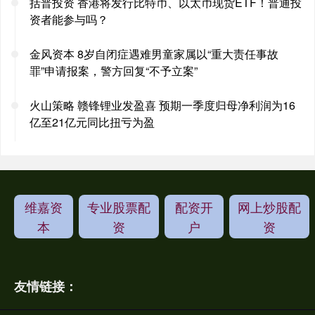
括普投资 香港将发行比特币、以太币现货ETF！普通投
资者能参与吗？
金风资本 8岁自闭症遇难男童家属以“重大责任事故
罪”申请报案，警方回复“不予立案”
火山策略 赣锋锂业发盈喜 预期一季度归母净利润为16
亿至21亿元同比扭亏为盈
维嘉资
专业股票配
配资开
网上炒股配
本
资
户
资
友情链接：