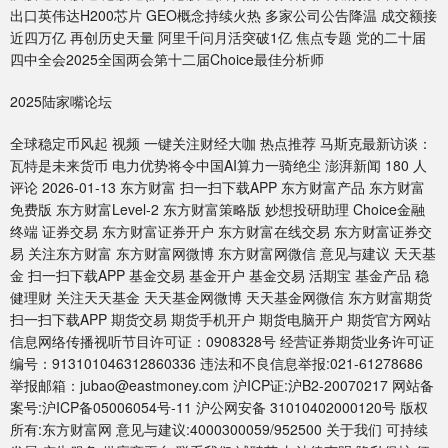
出口英伟达H200芯片 GEO概念持续火热 多家公司公告降温 成交额接
近四万亿 再创历史天量 阿里千问月活突破1亿 焦点专题 党的二十届
四中全会2025全国两会第十二届Choice最佳分析师
2025陆家嘴论坛
全球稳定币风起 视频 一键关注财经大咖 热点推荐 马斯克最新访谈：
瓦特是未来货币 电力优势将令中国AI算力一骑绝尘 澎湃新闻 180 人
评论 2026-01-13 东方财富 扫一扫下载APP 东方财富产品 东方财富
免费版 东方财富Level-2 东方财富策略版 妙想投研助理 Choice金融
终端 证券交易 东方财富证券开户 东方财富在线交易 东方财富证券交
易 关注东方财富 东方财富网微博 东方财富网微信 意见与建议 天天基
金 扫一扫下载APP 基金交易 基金开户 基金交易 活期宝 基金产品 稳
健理财 关注天天基金 天天基金网微博 天天基金网微信 东方财富期货
扫一扫下载APP 期货交易 期货手机开户 期货电脑开户 期货官方网站
信息网络传播视听节目许可证：0908328号 经营证券期货业务许可证
编号：913101046312860336 违法和不良信息举报:021-61278686
举报邮箱：jubao@eastmoney.com 沪ICP证:沪B2-20070217 网站备
案号:沪ICP备05006054号-11 沪公网安备 31010402000120号 版权
所有:东方财富网 意见与建议:4000300059/952500 关于我们 可持续