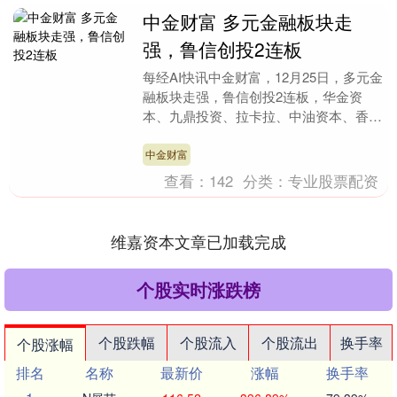
中金财富 多元金融板块走
强，鲁信创投2连板
每经AI快讯中金财富，12月25日，多元金
融板块走强，鲁信创投2连板，华金资
本、九鼎投资、拉卡拉、中油资本、香溢
融通跟涨。 海量资讯、精准解读，尽在
新浪财经AP....
中金财富
查看：
142
分类：
专业股票配资
维嘉资本文章已加载完成
个股实时涨跌榜
个股跌幅
个股流入
个股流出
换手率
个股涨幅
排名
名称
最新价
涨幅
换手率